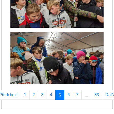
5
…
Předchozí
1
2
3
4
6
7
33
Dalš