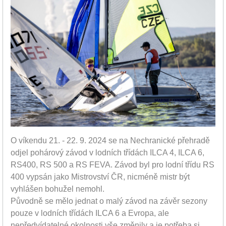
O víkendu 21. - 22. 9. 2024 se na Nechranické přehradě
odjel pohárový závod v lodních třídách ILCA 4, ILCA 6,
RS400, RS 500 a RS FEVA. Závod byl pro lodní třídu RS
400 vypsán jako Mistrovství ČR, nicméně mistr být
vyhlášen bohužel nemohl.
Původně se mělo jednat o malý závod na závěr sezony
pouze v lodních třídách ILCA 6 a Evropa, ale
nepředvídatelné okolnosti vše změnily a je potřeba si