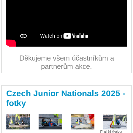
Děkujeme všem účastníkům a
partnerům akce.
Czech Junior Nationals 2025 -
fotky
Další fotky ...