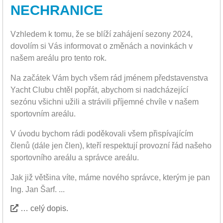
NECHRANICE
Vzhledem k tomu, že se blíží zahájení sezony 2024,
dovolím si Vás informovat o změnách a novinkách v
našem areálu pro tento rok.
Na začátek Vám bych všem rád jménem představenstva
Yacht Clubu chtěl popřát, abychom si nadcházející
sezónu všichni užili a strávili příjemné chvíle v našem
sportovním areálu.
V úvodu bychom rádi poděkovali všem přispívajícím
členů (dále jen člen), kteří respektují provozní řád našeho
sportovního areálu a správce areálu.
Jak již většina víte, máme nového správce, kterým je pan
Ing. Jan Šarf. ...
… celý dopis.