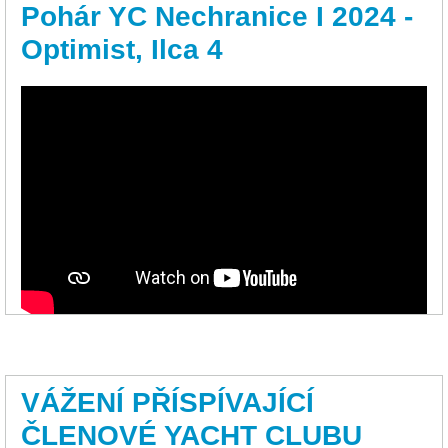
Pohár YC Nechranice I 2024 -
Optimist, Ilca 4
VÁŽENÍ PŘÍSPÍVAJÍCÍ
ČLENOVÉ YACHT CLUBU