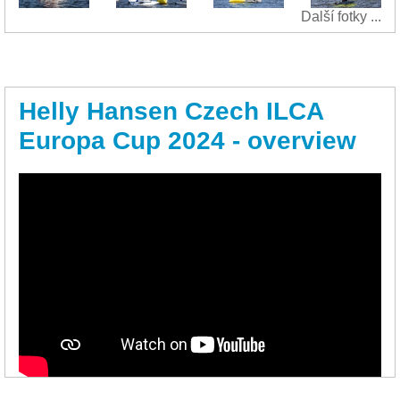
Další fotky ...
Helly Hansen Czech ILCA
Europa Cup 2024 - overview