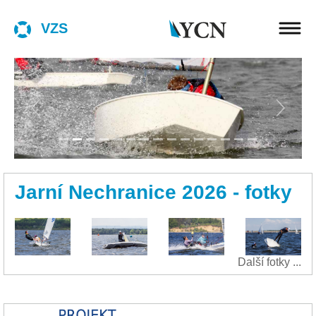
VZS
Previous
Next
Jarní Nechranice 2026 - fotky
Další fotky ...