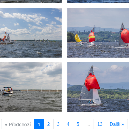
« Předchozí
1
…
2
3
4
5
13
Další »