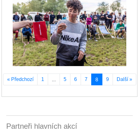
…
8
« Předchozí
1
5
6
7
9
Další »
Partneři hlavních akcí